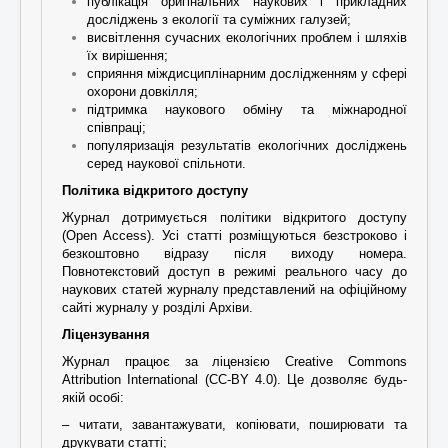
публікація оригінальних наукових і прикладних
досліджень з екології та суміжних галузей;
висвітлення сучасних екологічних проблем і шляхів
їх вирішення;
сприяння міждисциплінарним дослідженням у сфері
охорони довкілля;
підтримка наукового обміну та міжнародної
співпраці;
популяризація результатів екологічних досліджень
серед наукової спільноти.
Політика відкритого доступу
Журнал дотримується політики відкритого доступу
(Open Access). Усі статті розміщуються безстроково і
безкоштовно відразу після виходу номера.
Повнотекстовий доступ в режимі реального часу до
наукових статей журналу представлений на офіційному
сайті журналу у розділі Архіви.
Ліцензування
Журнал працює за ліцензією
Creative Commons
Attribution International (CC-BY 4.0)
. Це дозволяє будь-
якій особі:
– читати, завантажувати, копіювати, поширювати та
друкувати статті;