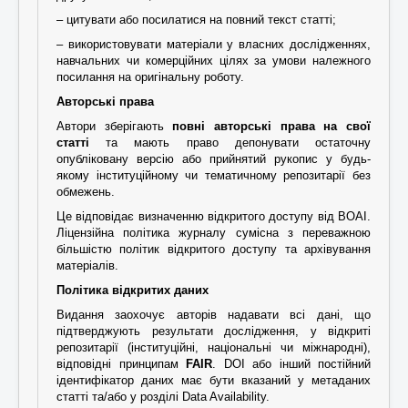
– цитувати або посилатися на повний текст статті;
– використовувати матеріали у власних дослідженнях,
навчальних чи комерційних цілях за умови належного
посилання на оригінальну роботу.
Авторські права
Автори зберігають
повні авторські права на свої
статті
та мають право депонувати остаточну
опубліковану версію або прийнятий рукопис у будь-
якому інституційному чи тематичному репозитарії без
обмежень.
Це відповідає визначенню відкритого доступу від
BOAI
.
Ліцензійна політика журналу сумісна з переважною
більшістю політик відкритого доступу та архівування
матеріалів.
Політика відкритих даних
Видання заохочує авторів надавати всі дані, що
підтверджують результати дослідження, у відкриті
репозитарії (інституційні, національні чи міжнародні),
відповідні принципам
FAIR
. DOI або інший постійний
ідентифікатор даних має бути вказаний у метаданих
статті та/або у розділі Data Availability.