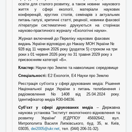
освіти для сталого розвитку, а також новини наукового
життя у сфері екології, матеріали наукових
конференцій, круглих столів, семінарів з актуальних
питань галузі, критичні статті, рецензії, новинки фахової
літератури систематично друкуються на сторінках
науково-практичного журналу «Екологічні науки».
Журнал включений до Переліку наукових фахових
видань України відповідно до
Наказу МОН України №
928 від 11 червня 2026 року
(додаток 5) строком на три
роки з 01 червня 2026 року по 31 травня 2029 року з
присвоєнням категорії «Б».
Кластер:
Науки про Землю та навколишнє середовище
Спеціальності:
Е2 Екологія, Е4 Науки про Землю
Реєстрація суб’єкта у сфері друкованих медіа: Рішення
Національної ради України з питань телебачення і
радіомовлення
No 1408 від 25.04.2024 року
.
Ідентифікатор медіа R30-04036.
Суб’єкт у сфері друкованих медіа
– Державна
наукова установа "Інститут екологічного відновлення та
розвитку України" (ЄДРПОУ 45692642, вул.
Митрополита Василя Липківського, буд. 35, м. Київ,
03035,
dei2005@ukr.net
, тел. (044) 206-31-32).