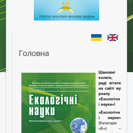
Головна
Шановні
колеги
,
раді вітати
на сайті жу
рналу
«Екологічн
і науки»!
«Екологічн
і науки»
(Категорія
«Б») –