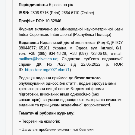
Періодичність:
6 разів на рік.
ISSN:
2306-9716 (Print) 2664-6110 (Online)
Префікс DOI:
10.32846
Журнал включено до міжнародної наукометричної бази
Index Copernicus International (Республіка Польща)
Видавець:
Видавничий дім «Гельветика» (Код ЄДРПОУ
38044877; 65101, Україна, м. Одеса, вул. Інглезі, 6/1;
тел. +38 (095) 934-48-28, +38 (097) 723-06-08; e-mail:
mailbox@helvetica.ua
; Свідоцтво суб’єкта видавничої
справи ДК No 7623 від 22.06.2022 р. ROR
ID:
https://ror.org/0021ckm71
)
Редакція видання приймає до
безоплатного
опублікування одноосібні статті, подані здобувачами
третього рівня вищої освіти бюджетної форми
підготовки, виконаних ними одноосібно (без
співавторів), за умови відповідності
матеріалів вимогам
видання
та принципам академічної доброчесності.
Тематичні рубрики журналу:
– Теоретична екологія;
– Загальні проблеми екологічної безпеки;