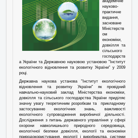
академічне
науково-
практичне
видання,
засноване
Міністерств
ом
економіки,
довкілля та
сільського
господарств
а України та Державною науковою установою "Інститут
екологічного відновлення та розвитку України" у 2009
році.
Державна наукова установа "Інститут екологічного
відновлення та розвитку України" як провідний
навчально-науковий заклад Міністерства економіки,
довкілля та сільського господарства України приділяє
значну увагу теоретичним розробкам та прикладному
застосуванню екологічних знань, важливості
екологічного супроводження виробничої діяльності.
Дослідження з питань державного управління у сфері
охорони навколишнього природного середовища,
екологічної безпеки довкілля, екології та економіки
природокористування, екології і виробництва, системи