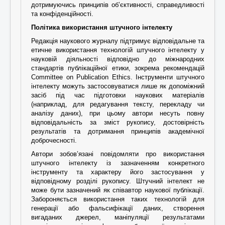
дотримуючись принципів об’єктивності, справедливості
та конфіденційності.
Політика використання штучного інтелекту
Редакція наукового журналу підтримує відповідальне та
етичне використання технологій штучного інтелекту у
науковій діяльності відповідно до міжнародних
стандартів публікаційної етики, зокрема рекомендацій
Committee on Publication Ethics. Інструменти штучного
інтелекту можуть застосовуватися лише як допоміжний
засіб під час підготовки наукових матеріалів
(наприклад, для редагування тексту, перекладу чи
аналізу даних), при цьому автори несуть повну
відповідальність за зміст рукопису, достовірність
результатів та дотримання принципів академічної
доброчесності.
Автори зобов’язані повідомляти про використання
штучного інтелекту із зазначенням конкретного
інструменту та характеру його застосування у
відповідному розділі рукопису. Штучний інтелект не
може бути зазначений як співавтор наукової публікації.
Забороняється використання таких технологій для
генерації або фальсифікації даних, створення
вигаданих джерел, маніпуляції результатами