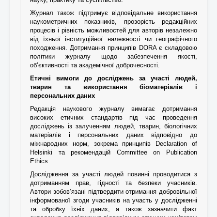
Журнал також підтримує відповідальне використання
наукометричних показників, прозорість редакційних
процесів і рівність можливостей для авторів незалежно
від їхньої інституційної належності чи географічного
походження. Дотримання принципів DORA є складовою
політики журналу щодо забезпечення якості,
об’єктивності та академічної доброчесності.
Етичні вимоги до досліджень за участі людей,
тварин та використання біоматеріалів і
персональних даних
Редакція наукового журналу вимагає дотримання
високих етичних стандартів під час проведення
досліджень із залученням людей, тварин, біологічних
матеріалів і персональних даних відповідно до
міжнародних норм, зокрема принципів Declaration of
Helsinki та рекомендацій Committee on Publication
Ethics.
Дослідження за участі людей повинні проводитися з
дотриманням прав, гідності та безпеки учасників.
Автори зобов’язані підтвердити отримання добровільної
інформованої згоди учасників на участь у дослідженні
та обробку їхніх даних, а також зазначити факт