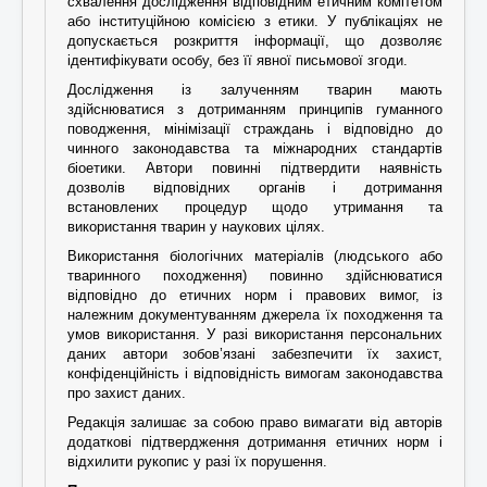
схвалення дослідження відповідним етичним комітетом
або інституційною комісією з етики. У публікаціях не
допускається розкриття інформації, що дозволяє
ідентифікувати особу, без її явної письмової згоди.
Дослідження із залученням тварин мають
здійснюватися з дотриманням принципів гуманного
поводження, мінімізації страждань і відповідно до
чинного законодавства та міжнародних стандартів
біоетики. Автори повинні підтвердити наявність
дозволів відповідних органів і дотримання
встановлених процедур щодо утримання та
використання тварин у наукових цілях.
Використання біологічних матеріалів (людського або
тваринного походження) повинно здійснюватися
відповідно до етичних норм і правових вимог, із
належним документуванням джерела їх походження та
умов використання. У разі використання персональних
даних автори зобов’язані забезпечити їх захист,
конфіденційність і відповідність вимогам законодавства
про захист даних.
Редакція залишає за собою право вимагати від авторів
додаткові підтвердження дотримання етичних норм і
відхилити рукопис у разі їх порушення.