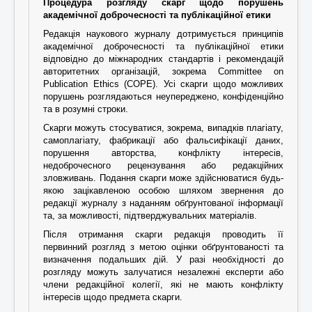
Процедура розгляду скарг щодо порушень
академічної доброчесності та публікаційної етики
Редакція наукового журналу дотримується принципів
академічної доброчесності та публікаційної етики
відповідно до міжнародних стандартів і рекомендацій
авторитетних організацій, зокрема Committee on
Publication Ethics (COPE). Усі скарги щодо можливих
порушень розглядаються неупереджено, конфіденційно
та в розумні строки.
Скарги можуть стосуватися, зокрема, випадків плагіату,
самоплагіату, фабрикації або фальсифікації даних,
порушення авторства, конфлікту інтересів,
недоброчесного рецензування або редакційних
зловживань. Подання скарги може здійснюватися будь-
якою зацікавленою особою шляхом звернення до
редакції журналу з наданням обґрунтованої інформації
та, за можливості, підтверджувальних матеріалів.
Після отримання скарги редакція проводить її
первинний розгляд з метою оцінки обґрунтованості та
визначення подальших дій. У разі необхідності до
розгляду можуть залучатися незалежні експерти або
члени редакційної колегії, які не мають конфлікту
інтересів щодо предмета скарги.