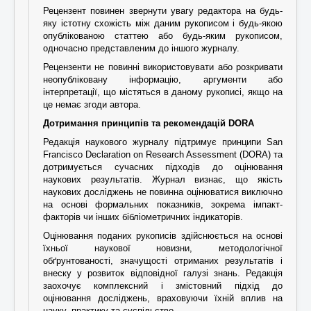
Рецензент повинен звернути увагу редактора на будь-
яку істотну схожість між даним рукописом і будь-якою
опублікованою статтею або будь-яким рукописом,
одночасно представленим до іншого журналу.
Рецензенти не повинні використовувати або розкривати
неопубліковану інформацію, аргументи або
інтерпретації, що містяться в даному рукописі, якщо на
це немає згоди автора.
Дотримання принципів та рекомендацій DORA
Редакція наукового журналу підтримує принципи San
Francisco Declaration on Research Assessment (DORA) та
дотримується сучасних підходів до оцінювання
наукових результатів. Журнал визнає, що якість
наукових досліджень не повинна оцінюватися виключно
на основі формальних показників, зокрема імпакт-
факторів чи інших бібліометричних індикаторів.
Оцінювання поданих рукописів здійснюється на основі
їхньої наукової новизни, методологічної
обґрунтованості, значущості отриманих результатів і
внеску у розвиток відповідної галузі знань. Редакція
заохочує комплексний і змістовний підхід до
оцінювання досліджень, враховуючи їхній вплив на
науку, практику та суспільство.