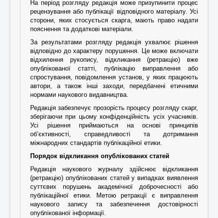
На період розгляду редакція може призупинити процес
рецензування або публікації відповідного матеріалу. Усі
сторони, яких стосується скарга, мають право надати
пояснення та додаткові матеріали.
За результатами розгляду редакція ухвалює рішення
відповідно до характеру порушення. Це може включати
відхилення рукопису, відкликання (ретракцію) вже
опублікованої статті, публікацію виправлення або
спростування, повідомлення установ, у яких працюють
автори, а також інші заходи, передбачені етичними
нормами наукового видавництва.
Редакція забезпечує прозорість процесу розгляду скарг,
зберігаючи при цьому конфіденційність усіх учасників.
Усі рішення приймаються на основі принципів
об’єктивності, справедливості та дотримання
міжнародних стандартів публікаційної етики.
Порядок відкликання опублікованих статей
Редакція наукового журналу здійснює відкликання
(ретракцію) опублікованих статей у випадках виявлення
суттєвих порушень академічної доброчесності або
публікаційної етики. Метою ретракції є виправлення
наукового запису та забезпечення достовірності
опублікованої інформації.