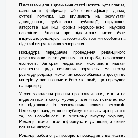
Підставами для відкликання статті можуть бути плагіат,
самоплагіат, фабрикація або фальсифікація даних,
суттєві помилки, що впливають на результати
дослідження, дублювання публікації, порушення
авторства або інші форми недоброчесної наукової
поведінки. Рішення про відкликання може бути
ініційоване редакцією, авторами або третіми особами на
підставі обґрунтованого звернення.
Процедура передбачає проведення редакційного
розслідування із залученням, за потреби, незалежних
експертів. Авторам надається можливість надати
пояснення щодо виявлених порушень. На період
розгляду редакція може тимчасово обмежити доступ до
матеріалу або позначити його як такий, що перебуває
на перевірці.
У разі ухвалення рішення про відкликання, стаття не
видаляється з сайту журналу, але чітко позначається
як відкликана із зазначенням причин ретракції.
Відповідне повідомлення публікується на сторінці статті
та, за необхідності, в окремому випуску журналу.
Редакція може також інформувати установи, з якими
пов’язані автори.
Редакція забезпечує прозорість процедури відкликання,