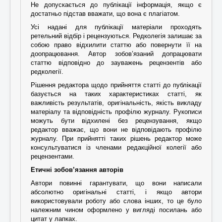
Не допускається до публікації інформація, якщо є
достатньо підстав вважати, що вона є плагіатом.
Усі надані для публікації матеріали проходять
ретельний відбір і рецензуються. Редколегія залишає за
собою право відхилити статтю або повернути її на
доопрацювання. Автор зобов’язаний допрацювати
статтю відповідно до зауважень рецензентів або
редколегії.
Рішення редактора щодо прийняття статті до публікації
базується на таких характеристиках статті, як
важливість результатів, оригінальність, якість викладу
матеріалу та відповідність профілю журналу. Рукописи
можуть бути відхилені без рецензування, якщо
редактор вважає, що вони не відповідають профілю
журналу. При прийнятті таких рішень редактор може
консультуватися із членами редакційної колегії або
рецензентами.
Етичні зобов’язання авторів
Автори повинні гарантувати, що вони написали
абсолютно оригінальні статті, і якщо автори
використовували роботу або слова інших, то це було
належним чином оформлено у вигляді посилань або
цитат у лапках.