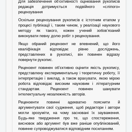
Для забезпечення об’єктивності оцінювання рукописів
редакція дотримується подвійного «сліпого»
рецензування
Оскільки рецензування рукописів є істотним етапом у
процесі публікації і, таким чином, у реалізації наукового
методу як такого, кожен учений зобов’язаний
виконувати певну долю робіт з рецензування.
Якщо обраний рецензент не впевнений, що його
кваліфікація відповідає рівню досліджень,
представлених в рукописі, він повинен відразу
повернути рукопис.
Рецензент повинен об’єктивно оцінити якість рукопису,
представлену експериментальну і теоретичну роботу, її
інтерпретацію і виклад, а також врахувати, якою мірою
робота відповідає високим науковим і літературним
стандартам. Рецензент повинен шанувати
інтелектуальну незалежність авторів.
Рецензенти повинні адекватно пояснити й
аргументувати свої судження, щоб редактори і автори
могли зрозуміти, на чому засновані їх зауваження.
Будь-яке твердження про те, що спостереження,
висновок або аргумент був вже раніше опублікований,
повинне супроводжуватися відповідним посиланням.