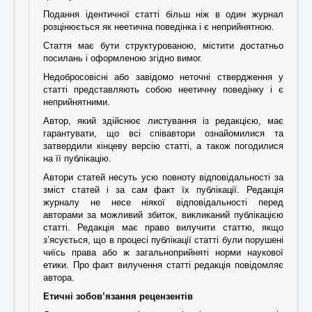
Подання ідентичної статті більш ніж в один журнал
розцінюється як неетична поведінка і є неприйнятною.
Стаття має бути структурованою, містити достатньо
посилань і оформленою згідно вимог.
Недобросовісні або завідомо неточні ствердження у
статті представляють собою неетичну поведінку і є
неприйнятними.
Автор, який здійснює листування із редакцією, має
гарантувати, що всі співавтори ознайомилися та
затвердили кінцеву версію статті, а також погодилися
на її публікацію.
Автори статей несуть усю повноту відповідальності за
зміст статей і за сам факт їх публікації. Редакція
журналу не несе ніякої відповідальності перед
авторами за можливий збиток, викликаний публікацією
статті. Редакція має право вилучити статтю, якщо
з’ясується, що в процесі публікації статті були порушені
чиїсь права або ж загальноприйняті норми наукової
етики. Про факт вилучення статті редакція повідомляє
автора.
Етичні зобов’язання рецензентів